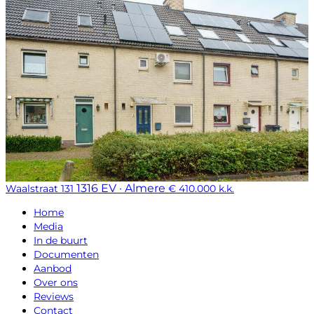
1316 EV · Almere
Waalstraat 131
€ 410.000 k.k.
Home
Media
In de buurt
Documenten
Aanbod
Over ons
Reviews
Contact