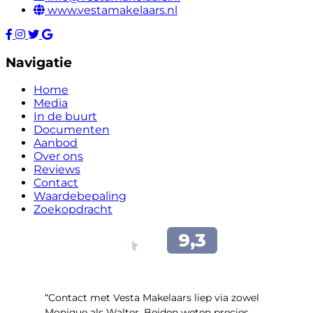
www.vestamakelaars.nl
Navigatie
Home
Media
In de buurt
Documenten
Aanbod
Over ons
Reviews
Contact
Waardebepaling
Zoekopdracht
“Contact met Vesta Makelaars liep via zowel
Monique als Walter. Beiden weten precies