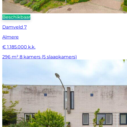
Beschikbaar
Damveld 7
Almere
€ 1.185.000 k.k.
296 m²
8 kamers (5 slaapkamers)