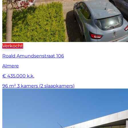
Verkocht
Roald Amundsenstraat 106
Almere
€ 435.000 k.k.
96 m²
3 kamers (2 slaapkamers)