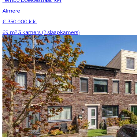
Tempo Doeloestraat 164
Almere
€ 350.000 k.k.
69 m²
3 kamers (2 slaapkamers)