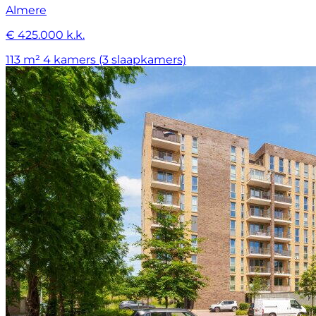
Almere
€ 425.000 k.k.
113 m²
4 kamers (3 slaapkamers)