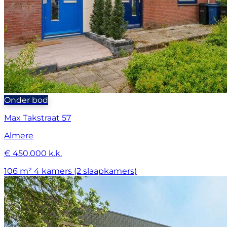
Onder bod
Max Takstraat 57
Almere
€ 450.000 k.k.
106 m²
4 kamers (2 slaapkamers)