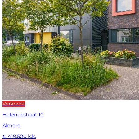
Verkocht
Helenusstraat 10
Almere
€ 419.500 k.k.