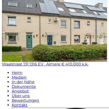
Waalstraat 131
1316 EV · Almere
€ 410.000 k.k.
Heim
Medien
In der Nähe
Dokumente
Angebot
Über uns
Bewertungen
Kontakt