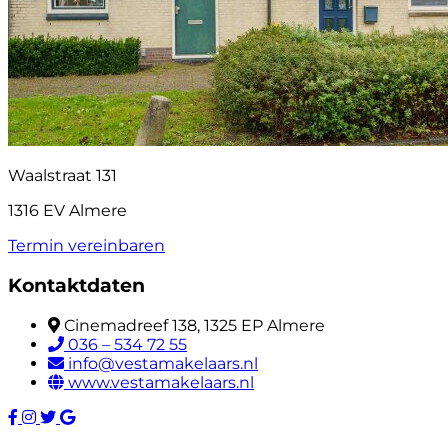
Waalstraat 131
1316 EV Almere
Termin vereinbaren
Kontaktdaten
Cinemadreef 138, 1325 EP Almere
036 – 534 72 55
info@vestamakelaars.nl
www.vestamakelaars.nl