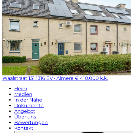
Waalstraat 131
1316 EV · Almere
€ 410.000 k.k.
Heim
Medien
In der Nähe
Dokumente
Angebot
Über uns
Bewertungen
Kontakt