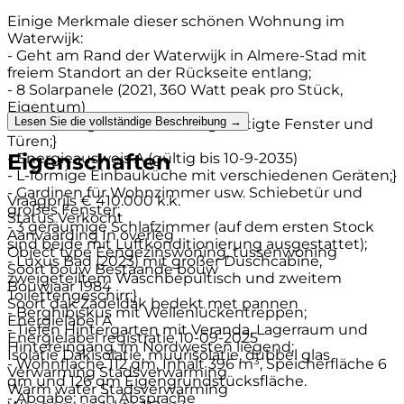
Einige Merkmale dieser schönen Wohnung im
Waterwijk:
- Geht am Rand der Waterwijk in Almere-Stad mit
freiem Standort an der Rückseite entlang;
- 8 Solarpanele (2021, 360 Watt peak pro Stück,
Eigentum)
Lesen Sie die vollständige Beschreibung →
- Vollständig aus Kunststoff gefertigte Fenster und
Türen;}
Eigenschaften
- Energieausweis A (gültig bis 10-9-2035)
- L-förmige Einbauküche mit verschiedenen Geräten;}
- Gardinen für Wohnzimmer usw. Schiebetür und
Vraagprijs
€ 410.000 k.k.
großes Fenster;
Status
Verkocht
- 3 geräumige Schlafzimmer (auf dem ersten Stock
Aanvaarding
In overleg
sind beide mit Luftkonditionierung ausgestattet);
Object type
Eengezinswoning, tussenwoning
- Luxus Bad (2023) mit großer Duschcabine,
Soort bouw
Bestaande bouw
zweigeteiltem Waschbepultisch und zweitem
Bouwjaar
1984
Toilettengeschirr;}
Soort dak
Zadeldak bedekt met pannen
- Berghibiskus mit Wellenlückentreppen;
Energielabel
A
- Tiefen Hintergarten mit Veranda, Lagerraum und
Energielabel registratie
10-09-2025
Hintereingang, im Nordwesten liegend;
Isolatie
Dakisolatie, muurisolatie, dubbel glas
- Wohnfläche 112 qm, Inhalt 396 m³, Speicherfläche 6
Verwarming
Stadsverwarming
qm und 126 qm Eigengrundstücksfläche.
Warm water
Stadsverwarming
- Abgabe: nach Absprache