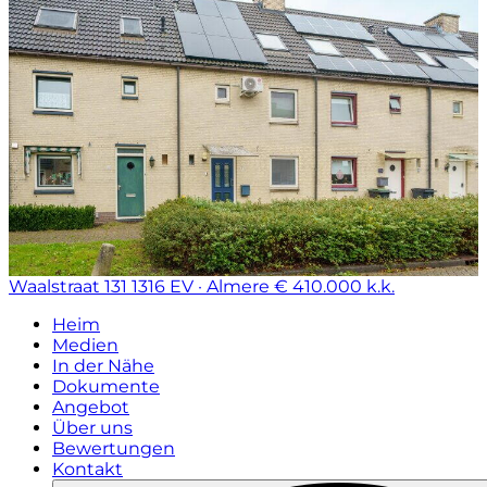
Waalstraat 131
1316 EV · Almere
€ 410.000 k.k.
Heim
Medien
In der Nähe
Dokumente
Angebot
Über uns
Bewertungen
Kontakt