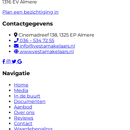
1316 EV Almere
Plan een bezichtiging in
Contactgegevens
Cinemadreef 138, 1325 EP Almere
036 – 534 72 55
info@vestamakelaars.nl
www.vestamakelaars.nl
Navigatie
Home
Media
In de buurt
Documenten
Aanbod
Over ons
Reviews
Contact
Waardebepaling